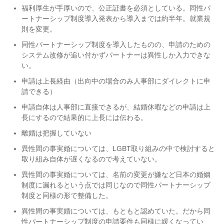
福利厚生が手厚いので、公正証書を必須としている。同性パ
ートナーシップ制度導入発表から導入までは約半年。就業規
則を変更。
同性パートナーシップ制度を導入したものの、申請のための
システム改修が追い付かずパートナーは異性しか入力できな
い。
申請は上長経由（出向中の場合のみ人事部にダイレクトに申
請できる）
申請自体は人事部に直接できるが、結婚休暇などの申請は上
長にするので結果的に上長には伝わる。
離婚は把握していない
異性間の事実婚については、LGBT取り組みの中で検討すると
取り組み自体が遅くなるので考えていない。
異性間の事実婚については、名前の変更が嫌など日本の婚姻
制度に漏れるという点では同じなので同性パートナーシップ
制度と同様の形で整備した。
異性間の事実婚については、もともと認めていた。だから同
性パートナーシップ制度の申請要件も同様に緩くなってい