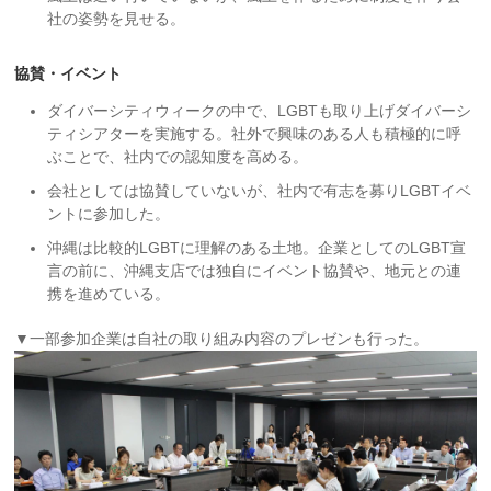
社の姿勢を見せる。
協賛・イベント
ダイバーシティウィークの中で、LGBTも取り上げダイバーシ
ティシアターを実施する。社外で興味のある人も積極的に呼
ぶことで、社内での認知度を高める。
会社としては協賛していないが、社内で有志を募りLGBTイベ
ントに参加した。
沖縄は比較的LGBTに理解のある土地。企業としてのLGBT宣
言の前に、沖縄支店では独自にイベント協賛や、地元との連
携を進めている。
▼一部参加企業は自社の取り組み内容のプレゼンも行った。