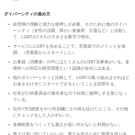
ダイバーシティの進め方
経営陣の理解と強力な後押しが必要。そのために他のダイバ
ーシティ（女性の活躍、障がい者雇用、介護など）と比較し
て、LGBTの7.6％の大きさを数字で明示。
サービスにLGBTを含めることで、営業面でのメリットを強
調。（営業面からスタートした）
お客様（消費者）の中にはたくさんのLGBT当事者がいる。多
様性への対応が経営課題という認識が会社にはある。
他のダイバーシティと比較して、LGBTの取り組みはそれほど
お金をかけずにスタートできるということを説明する。
社長がCSR委員会の責任者なので自然に後押しする形になっ
ている。
社内でES調査をやり性別欄にその他を設けたところ、その他
にチェックをした人が4％いた。
各種制度をつくっても風土が追い付かないと利用がない。
風土は追い付いていないが、風土を作るために制度を作り会