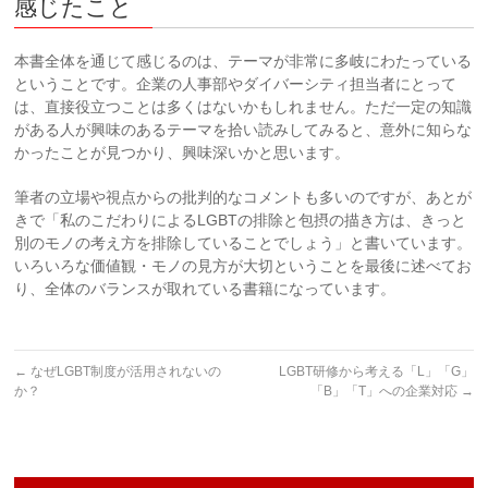
感じたこと
本書全体を通じて感じるのは、テーマが非常に多岐にわたっている
ということです。企業の人事部やダイバーシティ担当者にとって
は、直接役立つことは多くはないかもしれません。ただ一定の知識
がある人が興味のあるテーマを拾い読みしてみると、意外に知らな
かったことが見つかり、興味深いかと思います。
筆者の立場や視点からの批判的なコメントも多いのですが、あとが
きで「私のこだわりによるLGBTの排除と包摂の描き方は、きっと
別のモノの考え方を排除していることでしょう」と書いています。
いろいろな価値観・モノの見方が大切ということを最後に述べてお
り、全体のバランスが取れている書籍になっています。
←
なぜLGBT制度が活用されないの
LGBT研修から考える「L」「G」
か？
「B」「T」への企業対応
→