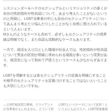
シスジェンダー＆ヘテロセクシュアルというマジョリティの多くが
自分の性的指向や性自認について、あまり考えたことがないという
のと同様に、LGBT当事者の中にも自分のセクシュアリティについ
てあんまり考えたり悩んだりしたことがなく自然に受け入れている
という人もいます。
Mさんのようなケースも含めて、必ずしもセクシュアリティの境界
線は明確でなく、また自認も流動的なケースもあります。
一方で、就活を入り口とした職場や社会人では、性的指向や性自認
について男女の区別が明確に求められる場面が多いという現実があ
り、就活生になって初めて戸惑うというケースも少なからずありま
す。
LGBTを理解するとは各セクシュアリティの定義を明確にすること
や相手のセクシュアリティを定義づけすることではないということ
も大切にしたいですね。
←
LGBT相談窓口事例。クライアント
LGBTというテーマについて反対！と
が当事者かもしれません。どういう対
いう人にもおススメ。LGBT関連書籍