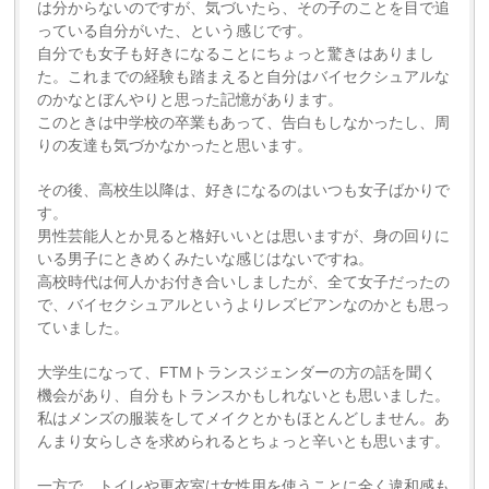
は分からないのですが、気づいたら、その子のことを目で追
っている自分がいた、という感じです。
自分でも女子も好きになることにちょっと驚きはありまし
た。これまでの経験も踏まえると自分はバイセクシュアルな
のかなとぼんやりと思った記憶があります。
このときは中学校の卒業もあって、告白もしなかったし、周
りの友達も気づかなかったと思います。
その後、高校生以降は、好きになるのはいつも女子ばかりで
す。
男性芸能人とか見ると格好いいとは思いますが、身の回りに
いる男子にときめくみたいな感じはないですね。
高校時代は何人かお付き合いしましたが、全て女子だったの
で、バイセクシュアルというよりレズビアンなのかとも思っ
ていました。
大学生になって、FTMトランスジェンダーの方の話を聞く
機会があり、自分もトランスかもしれないとも思いました。
私はメンズの服装をしてメイクとかもほとんどしません。あ
んまり女らしさを求められるとちょっと辛いとも思います。
一方で、トイレや更衣室は女性用を使うことに全く違和感も