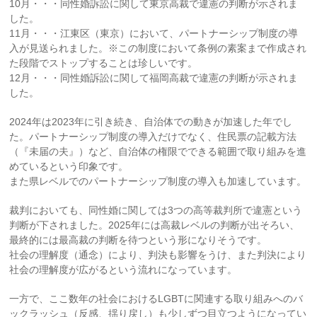
10月・・・同性婚訴訟に関して東京高裁で違憲の判断が示されま
した。
11月・・・江東区（東京）において、パートナーシップ制度の導
入が見送られました。※この制度において条例の素案まで作成され
た段階でストップすることは珍しいです。
12月・・・同性婚訴訟に関して福岡高裁で違憲の判断が示されま
した。
2024年は2023年に引き続き、自治体での動きが加速した年でし
た。パートナーシップ制度の導入だけでなく、住民票の記載方法
（『未届の夫』）など、自治体の権限でできる範囲で取り組みを進
めているという印象です。
また県レベルでのパートナーシップ制度の導入も加速しています。
裁判においても、同性婚に関しては3つの高等裁判所で違憲という
判断が下されました。2025年には高裁レベルの判断が出そろい、
最終的には最高裁の判断を待つという形になりそうです。
社会の理解度（通念）により、判決も影響をうけ、また判決により
社会の理解度が広がるという流れになっています。
一方で、ここ数年の社会におけるLGBTに関連する取り組みへのバ
ックラッシュ（反感、揺り戻し）も少しずつ目立つようになってい