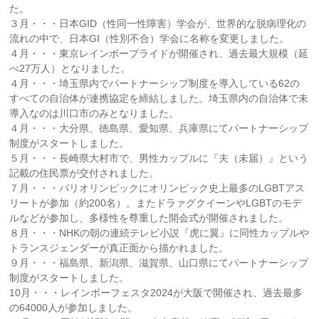
た。
３月・・・日本GID（性同一性障害）学会が、世界的な脱病理化の
流れの中で、日本GI（性別不合）学会に名称を変更しました。
４月・・・東京レインボープライドが開催され、過去最大規模（延
べ27万人）となりました。
４月・・・埼玉県内でパートナーシップ制度を導入している62の
すべての自治体が連携協定を締結しました。埼玉県内の自治体で未
導入なのは川口市のみとなりました。
４月・・・大分県、徳島県、愛知県、兵庫県にてパートナーシップ
制度がスタートしました。
５月・・・長崎県大村市で、男性カップルに『夫（未届）』という
記載の住民票が交付されました。
７月・・・パリオリンピックにオリンピック史上最多のLGBTアス
リートが参加（約200名）。またドラァグクイーンやLGBTのモデ
ルなどが参加し、多様性を尊重した開会式が開催されました。
８月・・・NHKの朝の連続テレビ小説『虎に翼』に同性カップルや
トランスジェンダーが真正面から描かれました。
９月・・・福島県、新潟県、滋賀県、山口県にてパートナーシップ
制度がスタートしました。
10月・・・レインボーフェスタ2024が大阪で開催され、過去最多
の64000人が参加しました。