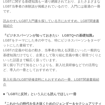
LGBTに関する基礎知識も一通り網羅されており、またさまざまな
LGBT当事者の体験談が掲載されているので、入門には最適の一冊
です。
読みやすいLGBT入門書を探している方におすすめ。LGBT関連書
籍紹介
『ビジネスパーソンが知っておきたい LGBTQ+の基礎知識』
LGBTをテーマにした本の中でも、特にビジネスパーソンをターゲ
ットにした書籍です。
LGBTの定義や社会の動き、当事者が抱える課題といった一般的な
基礎知識だけでなく、企業として取り組む意義や働く環境づくりと
いった話題まで幅広く扱っています。
深く掘り下げて知るというよりも、新入社員研修などでの活用な
ど、導入の一冊としておすすめです。
新入社員のLGBT研修資料にもおすすめの一冊。LGBT関連書籍紹
介
■「LGBTに反対」という人にも読んでほしい一冊
『これからの時代を生き抜くためのジェンダー＆セクシュアリティ