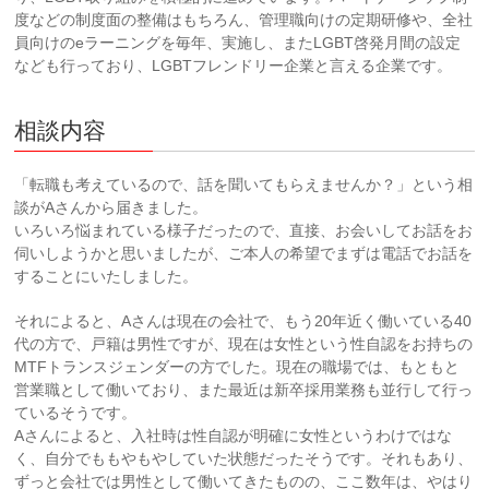
度などの制度面の整備はもちろん、管理職向けの定期研修や、全社
員向けのeラーニングを毎年、実施し、またLGBT啓発月間の設定
なども行っており、LGBTフレンドリー企業と言える企業です。
相談内容
「転職も考えているので、話を聞いてもらえませんか？」という相
談がAさんから届きました。
いろいろ悩まれている様子だったので、直接、お会いしてお話をお
伺いしようかと思いましたが、ご本人の希望でまずは電話でお話を
することにいたしました。
それによると、Aさんは現在の会社で、もう20年近く働いている40
代の方で、戸籍は男性ですが、現在は女性という性自認をお持ちの
MTFトランスジェンダーの方でした。現在の職場では、もともと
営業職として働いており、また最近は新卒採用業務も並行して行っ
ているそうです。
Aさんによると、入社時は性自認が明確に女性というわけではな
く、自分でももやもやしていた状態だったそうです。それもあり、
ずっと会社では男性として働いてきたものの、ここ数年は、やはり