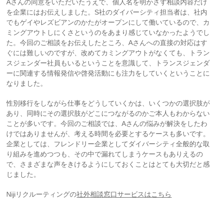
Aさんの同意をいただいたうえで、個人名を明かさず相談内容だけ
を企業にはお伝えしました。S社のダイバーシティ担当者は、社内
でもゲイやレズビアンのかたがオープンにして働いているので、カ
ミングアウトしにくさというのをあまり感じていなかったようでし
た。今回のご相談をお伝えしたところ、Aさんへの直接の対応はす
ぐには難しいのですが、改めてカミングアウトがなくても、トラン
スジェンダー社員もいるということを意識して、トランスジェンダ
ーに関連する情報発信や啓発活動にも注力をしていくということに
なりました。
性別移行をしながら仕事をどうしていくかは、いくつかの選択肢が
あり、同時にその選択肢がどこにつながるのかご本人もわからない
ことが多いです。今回のご相談では、Aさんの悩みが解決をしたわ
けではありませんが、考える時間を必要とするケースも多いです。
企業としては、フレンドリー企業としてダイバーシティ全般的な取
り組みを進めつつも、その中で漏れてしまうケースもありえるの
で、さまざまな声をきけるようにしておくことはとても大切だと感
じました。
Nijiリクルーティングの
社外相談窓口サービスはこちら