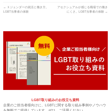
←
Ｘジェンダーの就活と働き方。
アセクシュアルが感じる職場での働き
LGBT当事者の体験
にくさ。LGBT当事者の体験
→
LGBT取り組みのお役立ち資料
企業のご担当者様向けに、LGBTに関する取り組み事例やノウハウ
を無料でご提供しています。ぜひ、ご活用ください。