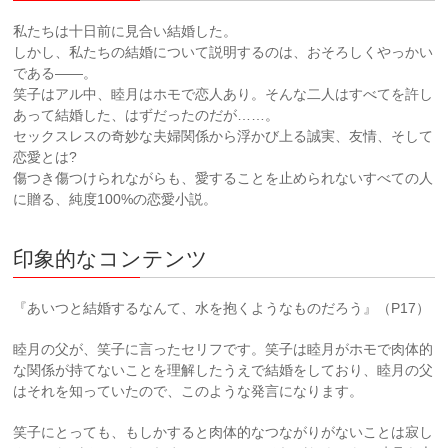
私たちは十日前に見合い結婚した。
しかし、私たちの結婚について説明するのは、おそろしくやっかい
である――。
笑子はアル中、睦月はホモで恋人あり。そんな二人はすべてを許し
あって結婚した、はずだったのだが……。
セックスレスの奇妙な夫婦関係から浮かび上る誠実、友情、そして
恋愛とは?
傷つき傷つけられながらも、愛することを止められないすべての人
に贈る、純度100%の恋愛小説。
印象的なコンテンツ
『あいつと結婚するなんて、水を抱くようなものだろう』（P17）
睦月の父が、笑子に言ったセリフです。笑子は睦月がホモで肉体的
な関係が持てないことを理解したうえで結婚をしており、睦月の父
はそれを知っていたので、このような発言になります。
笑子にとっても、もしかすると肉体的なつながりがないことは寂し