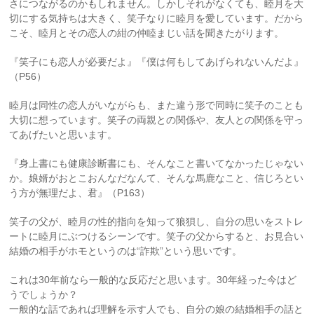
さにつながるのかもしれません。しかしそれがなくても、睦月を大
切にする気持ちは大きく、笑子なりに睦月を愛しています。だから
こそ、睦月とその恋人の紺の仲睦まじい話を聞きたがります。
『笑子にも恋人が必要だよ』『僕は何もしてあげられないんだよ』
（P56）
睦月は同性の恋人がいながらも、また違う形で同時に笑子のことも
大切に想っています。笑子の両親との関係や、友人との関係を守っ
てあげたいと思います。
『身上書にも健康診断書にも、そんなこと書いてなかったじゃない
か。娘婿がおとこおんなだなんて、そんな馬鹿なこと、信じろとい
う方が無理だよ、君』（P163）
笑子の父が、睦月の性的指向を知って狼狽し、自分の思いをストレ
ートに睦月にぶつけるシーンです。笑子の父からすると、お見合い
結婚の相手がホモというのは“詐欺”という思いです。
これは30年前なら一般的な反応だと思います。30年経った今はど
うでしょうか？
一般的な話であれば理解を示す人でも、自分の娘の結婚相手の話と