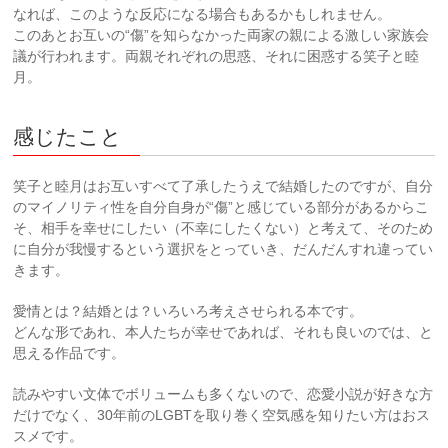
なれば、このような反応になる場合もあるかもしれません。
このあとお互いの“傷”を知らなかった両家の親による激しい家族会
議が行われます。両親それぞれの思惑、それに困惑する笑子と睦
月。
感じたこと
笑子と睦月はお互いすべて了承したうえで結婚したのですが、自分
のマイノリティ性を自分自身が“傷”と感じている部分があるからこ
そ、相手を幸せにしたい（不幸にしたくない）と考えて、そのため
に自分が我慢するという選択をとっていき、だんだんすれ違ってい
きます。
愛情とは？結婚とは？いろいろ考えさせられる本です。
どんな形であれ、本人たちが幸せであれば、それも良いのでは、と
思える作品です。
読みやすい文体でボリュームも多くないので、恋愛小説が好きな方
だけでなく、30年前のLGBTを取り巻く空気感を知りたい方はおス
スメです。