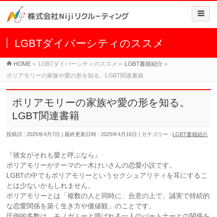
LGBTダイバーシティのススメ
HOME
»
LGBTダイバーシティのススメ
»
LGBT書籍紹介
»
ポリアモリーの家族や愛の形を知る。LGBT関連書籍
ポリアモリーの家族や愛の形を知る。
LGBT関連書籍
投稿日 : 2025年4月7日
最終更新日時 : 2025年4月16日
カテゴリー :
LGBT書籍紹介
『彼女がそれも愛と呼ぶなら』
ポリアモリーがテーマの一木けいさんの恋愛小説です。
LGBTの中でもポリアモリーというセクシュアリティを耳にするこ
とは少ないかもしれません。
ポリアモリーとは「複数の人と同時に、合意の上で、誠実で持続的
な恋愛関係を築く生き方や価値観」のことです。
圧倒的多数は、モノガミーと呼ばれる一人のパートナーとの関係を