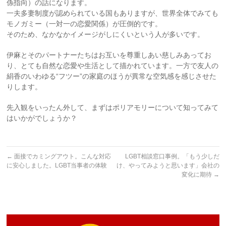
係指向）の話になります。
一夫多妻制度が認められている国もありますが、世界全体でみても
モノガミー（一対一の恋愛関係）が圧倒的です。
そのため、なかなかイメージがしにくいという人が多いです。
伊麻とそのパートナーたちはお互いを尊重しあい慈しみあってお
り、とても自然な恋愛や生活として描かれています。一方で友人の
絹香のいわゆる“フツー”の家庭のほうが異常な空気感を感じさせた
りします。
先入観をいったん外して、まずはポリアモリーについて知ってみて
はいかがでしょうか？
←
面接でカミングアウト。こんな対応
LGBT相談窓口事例。「もう少しだ
に安心しました。LGBT当事者の体験
け、やってみようと思います」会社の
変化に期待
→