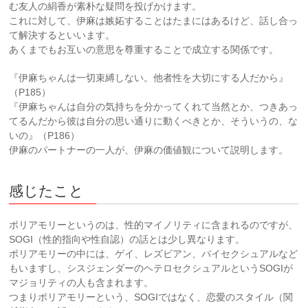
む友人の絹香が素朴な疑問を投げかけます。
これに対して、伊麻は嫉妬することはたまにはあるけど、話し合っ
て解決するといいます。
あくまでもお互いの意思を尊重することで成立する関係です。
『伊麻ちゃんは一切束縛しない。他者性を大切にする人だから』
（P185）
『伊麻ちゃんは自分の気持ちを分かってくれて当然とか、つきあっ
てるんだから彼は自分の思い通りに動くべきとか、そういうの、な
いの』（P186）
伊麻のパートナーの一人が、伊麻の価値観について説明します。
感じたこと
ポリアモリーというのは、性的マイノリティに含まれるのですが、
SOGI（性的指向や性自認）の話とは少し異なります。
ポリアモリーの中には、ゲイ、レズビアン、バイセクシュアルなど
もいますし、シスジェンダーのヘテロセクシュアルというSOGIが
マジョリティの人も含まれます。
つまりポリアモリーという、SOGIではなく、恋愛のスタイル（関