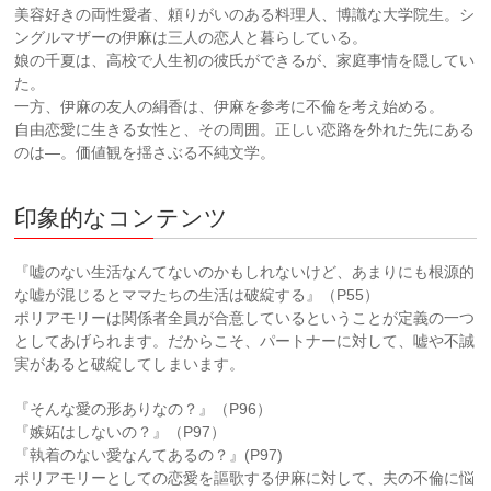
美容好きの両性愛者、頼りがいのある料理人、博識な大学院生。シ
ングルマザーの伊麻は三人の恋人と暮らしている。
娘の千夏は、高校で人生初の彼氏ができるが、家庭事情を隠してい
た。
一方、伊麻の友人の絹香は、伊麻を参考に不倫を考え始める。
自由恋愛に生きる女性と、その周囲。正しい恋路を外れた先にある
のは—。価値観を揺さぶる不純文学。
印象的なコンテンツ
『嘘のない生活なんてないのかもしれないけど、あまりにも根源的
な嘘が混じるとママたちの生活は破綻する』（P55）
ポリアモリーは関係者全員が合意しているということが定義の一つ
としてあげられます。だからこそ、パートナーに対して、嘘や不誠
実があると破綻してしまいます。
『そんな愛の形ありなの？』（P96）
『嫉妬はしないの？』（P97）
『執着のない愛なんてあるの？』(P97)
ポリアモリーとしての恋愛を謳歌する伊麻に対して、夫の不倫に悩