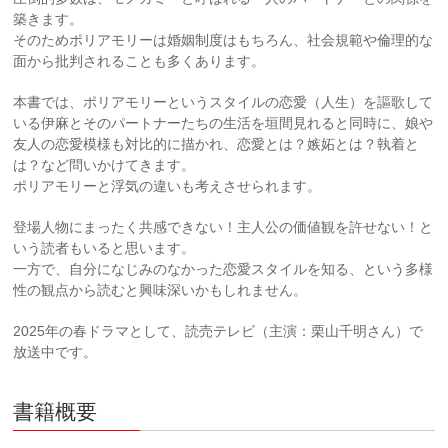
築きます。
そのためポリアモリーは婚姻制度はもちろん、社会規範や倫理的な
面から批判されることも多くあります。
本書では、ポリアモリーというスタイルの恋愛（人生）を謳歌して
いる伊麻とそのパートナーたちの生活を垣間見れると同時に、娘や
友人の恋愛模様も対比的に描かれ、恋愛とは？嫉妬とは？執着と
は？など問いかけてきます。
ポリアモリーと浮気の違いも考えさせられます。
登場人物にまったく共感できない！主人公の価値観を許せない！と
いう読者もいると思います。
一方で、自分になじみのなかった恋愛スタイルを知る、という多様
性の観点から読むと興味深いかもしれません。
2025年の春ドラマとして、読売テレビ（主演：栗山千明さん）で
放送中です。
書籍概要