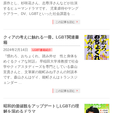
原作とし、杉咲花さん、志尊淳さんなどが出演
するヒューマンドラマです。 児童虐待やヤング
ケアラー、DV、LGBTといった社会課題を …
この記事を読む
クィアの考えに触れる一冊。LGBT関連書
籍
2024年2月14日
LGBT書籍紹介
『慣れろ、おちょくれ、踏み外せ 性と身体を
めぐるクィアな対話』 早稲田大学准教授で社会
学やクィアスタディーズを専門としている森山
至貴さんと、文筆家の能町みね子さんの対談本
です。森山さんはゲイ、能町さんはトランスジ
ェンダー …
この記事を読む
昭和的価値観をアップデートしLGBTの理
解を深めるドラマ