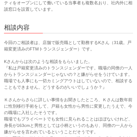
ティをオープンにして働いている当事者も複数名おり、社内外に相
談窓口を設置しています。
相談内容
今回のご相談者は、店舗で販売職として勤務するKさん（31歳。戸
籍変更済みのFTMトランスジェンダー）です。
Kさんからは次のような相談をもらいました。
『私は戸籍変更済みのトランスジェンダーです。職場の同僚の一人
からトランスジェンダーじゃないの？と嫌がらせをうけています。
職場でも人事にも一切カミングアウトはしていないので、相談する
こともできません。どうするのがいいでしょうか？』
Ｋさんからさらに詳しい事情をお聞きしたところ、Ｋさんは数年前
に性別移行手術をして、戸籍も女性から男性に変更したうえで、今
の職場に入社したそうです。
職場でもプライベートでも女性に見られることはほぼないけれど、
身長が163cmと男性としては小柄というのもあり、同僚の一人から
嫌がらせを言われているということだそうです。