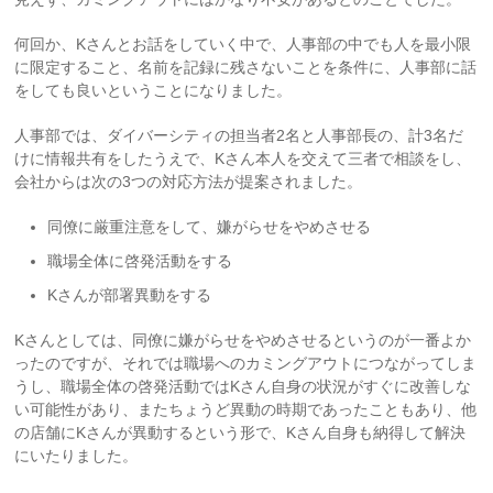
何回か、Kさんとお話をしていく中で、人事部の中でも人を最小限
に限定すること、名前を記録に残さないことを条件に、人事部に話
をしても良いということになりました。
人事部では、ダイバーシティの担当者2名と人事部長の、計3名だ
けに情報共有をしたうえで、Kさん本人を交えて三者で相談をし、
会社からは次の3つの対応方法が提案されました。
同僚に厳重注意をして、嫌がらせをやめさせる
職場全体に啓発活動をする
Kさんが部署異動をする
Kさんとしては、同僚に嫌がらせをやめさせるというのが一番よか
ったのですが、それでは職場へのカミングアウトにつながってしま
うし、職場全体の啓発活動ではKさん自身の状況がすぐに改善しな
い可能性があり、またちょうど異動の時期であったこともあり、他
の店舗にKさんが異動するという形で、Kさん自身も納得して解決
にいたりました。