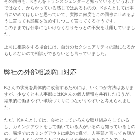
その同僚も、Kさんをトランスジェンダーと知っているというわけ
ではなく、からかっている感じではあるものの、Kさんとしては本
当にやめてほしいと思っていて、実際に何度もこの同僚に止めるよ
うに言っても態度を改めずしつこく言ってくるそうです。
このままでは仕事にもいけなくなりそうとの不安を吐露していまし
た。
上司に相談をする場合には、自分のセクシュアリティの話になるか
もしれないので相談ができないとも言っていました。
弊社の外部相談窓口対応
Kさんの状況を具体的に改善するためには、いくつか方法はありま
すが、少なくとも人事部にはKさんの個人情報を共有したほうが、
結果的に働きやすい環境づくりにつながりやすいと考えられまし
た。
ただ、Kさんとしては、会社としていろんな取り組みをしている
し、カミングアウトをして働いている人がいるのも知っているもの
の、職場でのカミングアウトは絶対に嫌で、人事部と言っても顔が
見えず、カミングアウトにはかなり不安があるとのことでした。