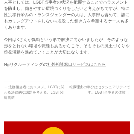
人事としては、LGBT当事者の状況を把握することでハラスメント
を防止し、働きやすい環境づくりをしたいと考えがちですが、特に
性別移行済みのトランスジェンダーの人は、人事部も含めて、誰に
もカミングアウトをしない≒埋没した働き方を希望するケースも多
くあります。
今回はKさんが異動という形で解決に向かいましたが、そのような
形をとれない職場や職種もあるからこそ、そもそもの風土づくりや
啓発活動を進めていくことが大切になります。
Nijiリクルーティングの
社外相談窓口サービスはこちら
←
法務担当者におススメ。LGBTに関
転職理由の半分はセクシュアリティで
わる法律的な課題を考える。LGBT関
す。LGBT当事者の体験
→
連書籍